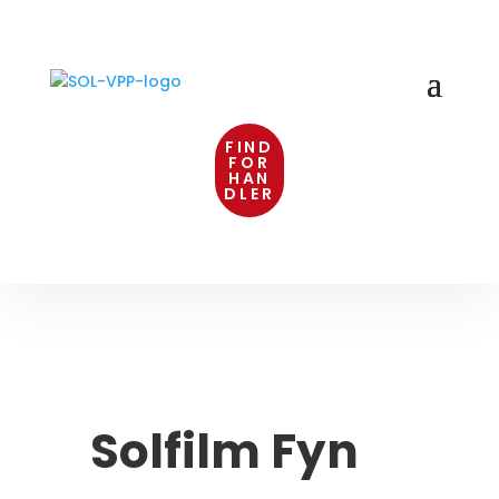
FIND
FOR
HAN
DLER
Solfilm Fyn