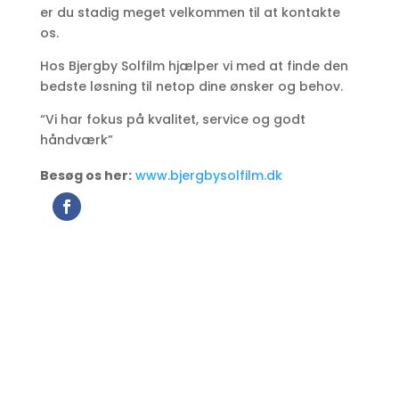
er du stadig meget velkommen til at kontakte
os.
Hos Bjergby Solfilm hjælper vi med at finde den
bedste løsning til netop dine ønsker og behov.
“Vi har fokus på kvalitet, service og godt
håndværk”
Besøg os her:
www.bjergbysolfilm.dk
Bjergby Solfilm
Skagen Landevej 143
9800 Hjørring