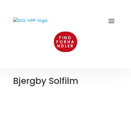
FIND
FORHA
NDLER
Bjergby Solfilm