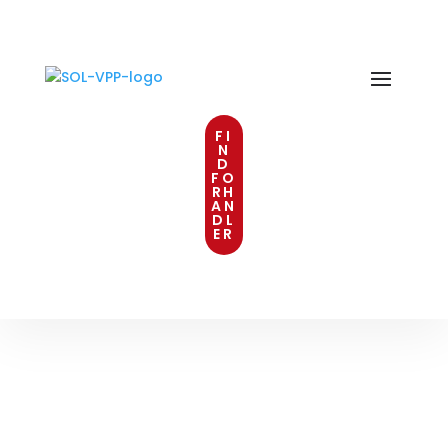
FI
N
D
FO
RH
AN
DL
ER
SOLFILM PRIVAT