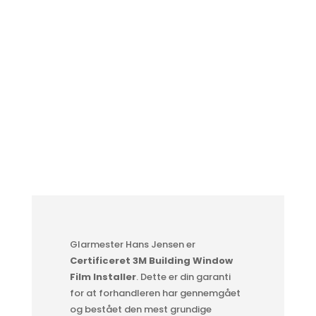
Telefon
Telefon :
32 95 22 33
Mail
E-mail:
glas-hans@mail.tele.dk
Glarmester Hans Jensen er
Certificeret 3M Building Window
Film Installer
. Dette er din garanti
for at forhandleren har gennemgået
og bestået den mest grundige