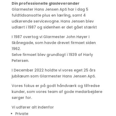
Din professionelle glasleverandør
Glarmester Hans Jensen ApS har i dag​ 5
fuldtidsansatte plus en lærling, samt 4
udkørende servicevogne. Hans Jensen blev
udlært i 1987 og sidenhen er det gået stærkt
I 1987 overtog vi Glarmester John Høyer i
Skånegade, som havde drevet firmaet siden
1962.
Selve firmaet blev grundlagt i 1939 af Harly
Petersen.
I December 2022 holdte vi vores eget 25 års
jubilæum som Glarmester Hans Jensen ApS.
Vores fokus er på godt håndværk og tilfredse
kunder, som vores team af gode medarbejdere
sørger for.
​Vi udfører alt indenfor
Private