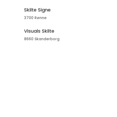
Skilte Signe
3700 Rønne
Visuals Skilte
8660 Skanderborg
Prodesign A/S
2620 Albertslund
Anders Glarmester ApS
7500 Holstebro
KNP Solfilm
4320 Lejre
Glarmester Braestrup - Værksted