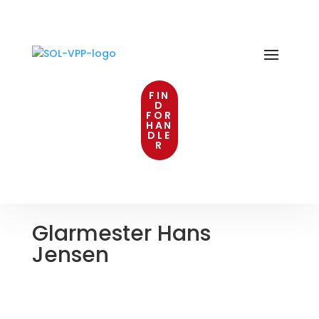
FIN
D
FOR
HAN
DLE
R
Glarmester Hans
Jensen