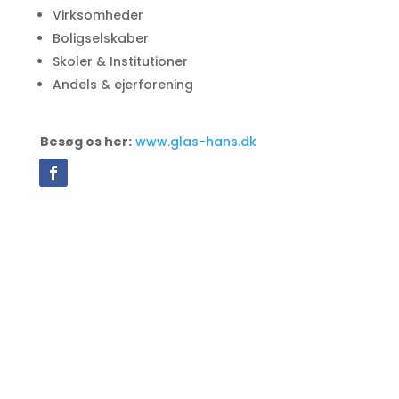
Virksomheder
Boligselskaber
Skoler & Institutioner
Andels & ejerforening​
Besøg os her:
www.glas-hans.dk
Glarmester Hans Jensen
Fuglebækvej 2 B st. tv.
2770 Kastrup