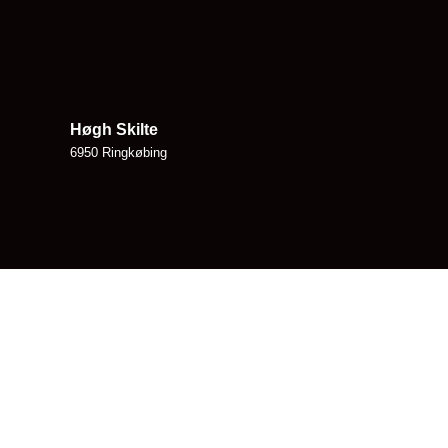
Høgh Skilte
6950 Ringkøbing
Skjern Skilte ApS
6900 Skjern