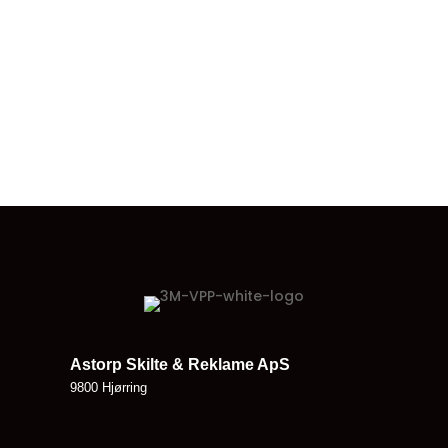
reklamer. Udlejningsmontør / freelancer tilbydes
også til andre...
Astorp Skilte & Reklame ApS
9800 Hjørring