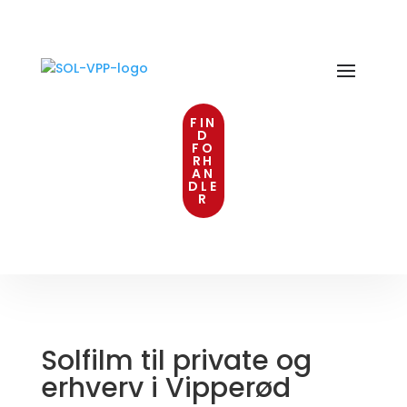
FIN
D
FO
RH
AN
DLE
R
Solfilm til private og
erhverv i Vipperød