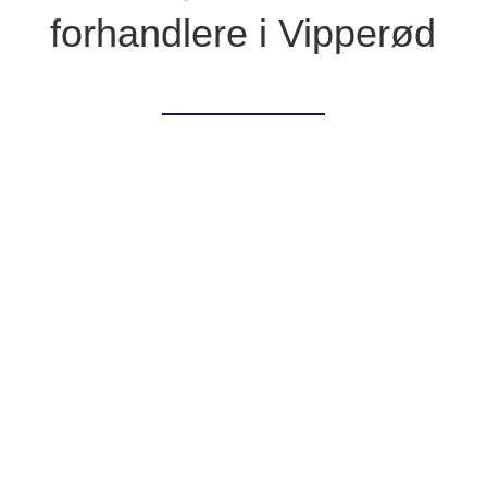
forhandlere i Vipperød
Cadys Skilteteknik er en lille lokal virksomhed som
tilbyder bygningssolfilm, bil dekorationer, skilte og