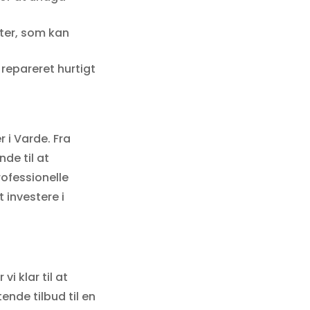
ster, som kan
 repareret hurtigt
r i Varde. Fra
de til at
rofessionelle
 investere i
i klar til at
nde tilbud til en