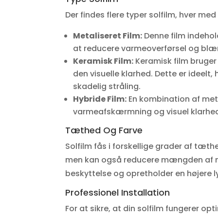
Der findes flere typer solfilm, hver med
Metaliseret Film:
Denne film indeholde
at reducere varmeoverførsel og blæn
Keramisk Film:
Keramisk film bruger 
den visuelle klarhed. Dette er ideel
skadelig stråling.
Hybride Film:
En kombination af meta
varmeafskærmning og visuel klarhe
Tæthed Og Farve
Solfilm fås i forskellige grader af tæt
men kan også reducere mængden af natu
beskyttelse og opretholder en højere
Professionel Installation
For at sikre, at din solfilm fungerer op