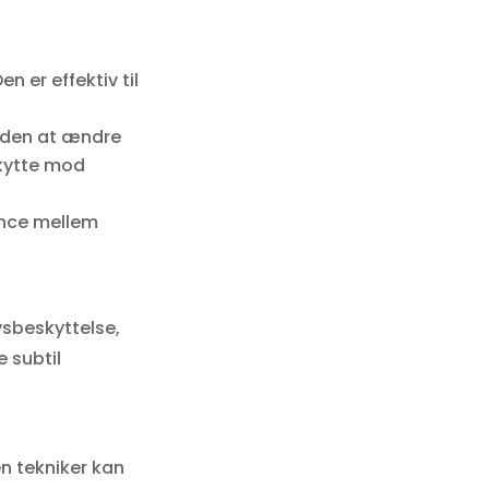
n er effektiv til
 uden at ændre
skytte mod
ance mellem
vsbeskyttelse,
 subtil
en tekniker kan