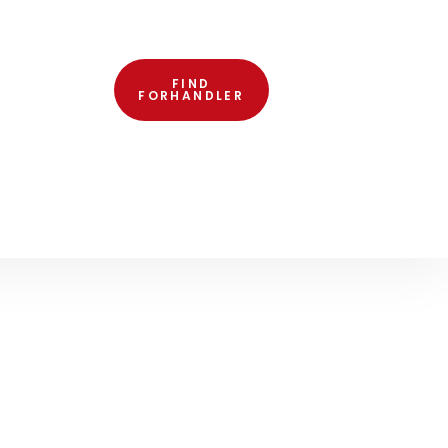
FIND
FORHANDLER
RV I VARDE