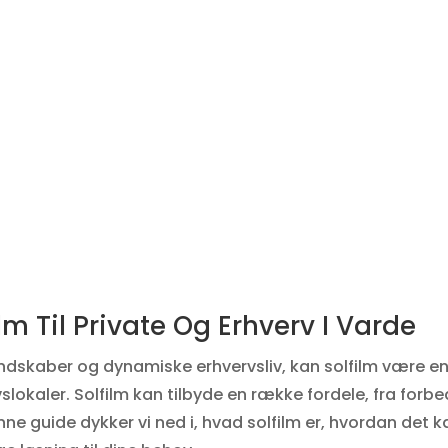
ilm Til Private Og Erhverv I Varde
andskaber og dynamiske erhvervsliv, kan solfilm være e
slokaler. Solfilm kan tilbyde en række fordele, fra forbe
enne guide dykker vi ned i, hvad solfilm er, hvordan det k