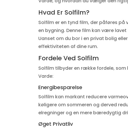
Varde, og hvordan du vælger den rigtig
Hvad Er Solfilm?
Solfilm er en tynd film, der påføres p
en bygning. Denne film kan være lavet a
Uanset om du bor i en privat bolig elle
effektiviteten af dine rum.
Fordele Ved Solfilm
Solfilm tilbyder en række fordele, som
Varde:
Energibesparelse
Solfilm kan markant reducere varmeove
køligere om sommeren og derved reduce
elregninger og en mere bæredygtig drif
Øget Privatliv