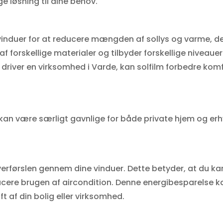
e løsning til dine behov.
å vinduer for at reducere mængden af sollys og varme, d
f forskellige materialer og tilbyder forskellige niveauer
r driver en virksomhed i Varde, kan solfilm forbedre ko
 kan være særligt gavnlige for både private hjem og erh
rførslen gennem dine vinduer. Dette betyder, at du ka
re brugen af aircondition. Denne energibesparelse kan 
t af din bolig eller virksomhed.