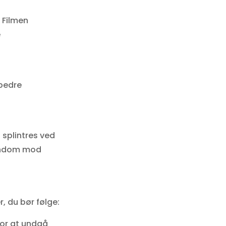
 Filmen
e
rbedre
 splintres ved
jendom mod
, du bør følge:
for at undgå