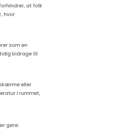
rhindrer, at folk
r, hvor
erer som en
idig bidrage til
 skærme eller
peratur i rummet,
bør gøre: