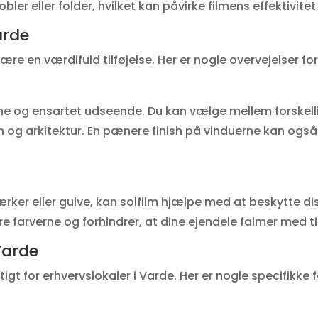
obler eller folder, hvilket kan påvirke filmens effektivit
Varde
være en værdifuld tilføjelse. Her er nogle overvejelser for
rne og ensartet udseende. Du kan vælge mellem forskel
sign og arkitektur. En pænere finish på vinduerne kan ogs
ærker eller gulve, kan solfilm hjælpe med at beskytte 
e farverne og forhindrer, at dine ejendele falmer med t
 Varde
t for erhvervslokaler i Varde. Her er nogle specifikke f