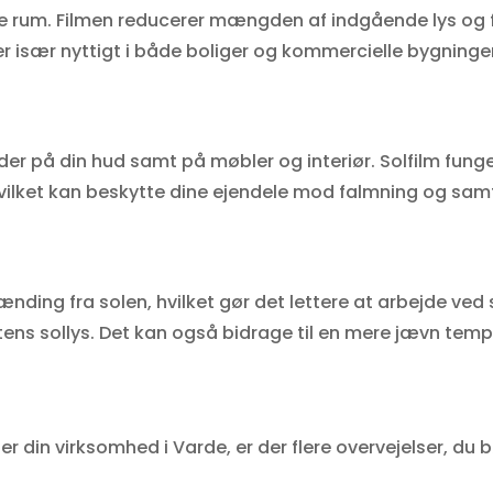
ine rum. Filmen reducerer mængden af indgående lys og fo
 er især nyttigt i både boliger og kommercielle bygninge
der på din hud samt på møbler og interiør. Solfilm fung
hvilket kan beskytte dine ejendele mod falmning og samt
nding fra solen, hvilket gør det lettere at arbejde ved
tens sollys. Det kan også bidrage til en mere jævn tem
ler din virksomhed i Varde, er der flere overvejelser, du 