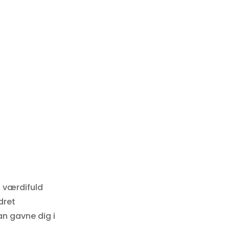
n værdifuld
dret
an gavne dig i