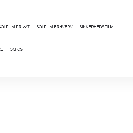
SOLFILM PRIVAT
SOLFILM ERHVERV
SIKKERHEDSFILM
RE
OM OS
IL PRIVATE OG ERHVE