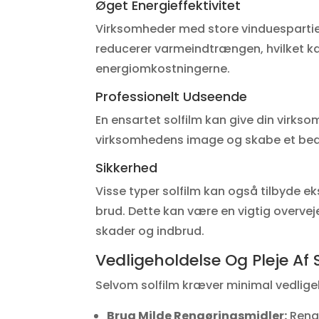
Øget Energieffektivitet
Virksomheder med store vinduespartier
reducerer varmeindtrængen, hvilket k
energiomkostningerne.
Professionelt Udseende
En ensartet solfilm kan give din virks
virksomhedens image og skabe et bedre
Sikkerhed
Visse typer solfilm kan også tilbyde ek
brud. Dette kan være en vigtig overve
skader og indbrud.
Vedligeholdelse Og Pleje Af 
Selvom solfilm kræver minimal vedligeh
Brug Milde Rengøringsmidler:
Rengø