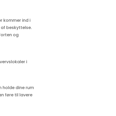
er kommer ind i
 af beskyttelse.
mforten og
vervslokaler i
n holde dine rum
føre til lavere