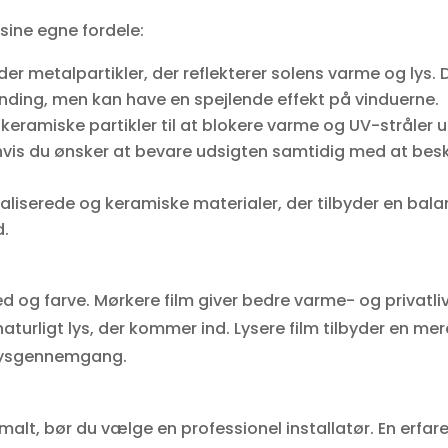
 sine egne fordele:
r metalpartikler, der reflekterer solens varme og lys. De
ding, men kan have en spejlende effekt på vinduerne.
keramiske partikler til at blokere varme og UV-stråler
t, hvis du ønsker at bevare udsigten samtidig med at be
liserede og keramiske materialer, der tilbyder en bal
d.
hed og farve. Mørkere film giver bedre varme- og privatli
rligt lys, der kommer ind. Lysere film tilbyder en mere
 lysgennemgang.
timalt, bør du vælge en professionel installatør. En erfar