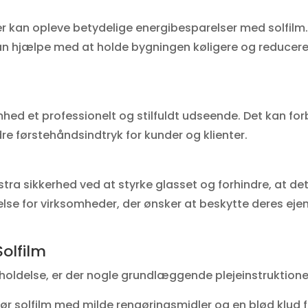
 kan opleve betydelige energibesparelser med solfilm.
an hjælpe med at holde bygningen køligere og reducer
omhed et professionelt og stilfuldt udseende. Det kan fo
 førstehåndsindtryk for kunder og klienter.
stra sikkerhed ved at styrke glasset og forhindre, at det
jelse for virksomheder, der ønsker at beskytte deres e
Solfilm
oldelse, er der nogle grundlæggende plejeinstruktioner
r solfilm med milde rengøringsmidler og en blød klud 