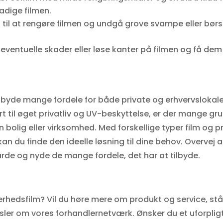
adige filmen.
 til at rengøre filmen og undgå grove svampe eller bør
eventuelle skader eller løse kanter på filmen og få dem
 tilbyde mange fordele for både private og erhvervslokale
 til øget privatliv og UV-beskyttelse, er der mange grun
n bolig eller virksomhed. Med forskellige typer film og p
an du finde den ideelle løsning til dine behov. Overvej at
Varde og nyde de mange fordele, det har at tilbyde.
rhedsfilm? Vil du høre mere om produkt og service, står v
ler om vores forhandlernetværk. Ønsker du et uforpligte