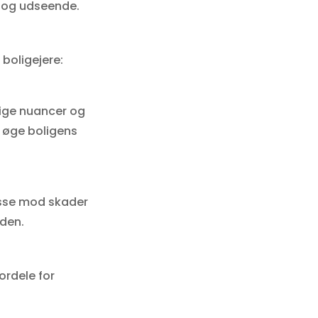
et og udseende.
 boligejere:
lige nuancer og
å øge boligens
disse mod skader
iden.
ordele for