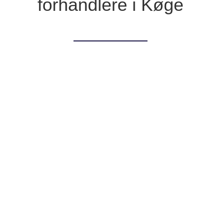
forhandlere i Køge
Hvad kan vi gøre for dig?Vi kan gøre dig og din
virksomhed MEGET MERE synlig, så du får flere
kunder i butikken. Det kan vi, fordi vi er et super
professionelt skiltefirma i Køge der kan...