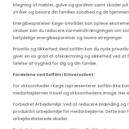
blegning af møbler, gulve og gardiner samt skader på h
stråler og bevare din families sundhed og dit hjemmets 
Energibesparelse: Køge-området kan opleve ekstreme te
vinduer kan du reducere varmeindtrængningen om somm
betydelige energibesparelser og lavere elregninger.
Privatliv og Sikkerhed: Med solfilm kan du nyde privatliv
giver en vis grad af afskærmning og sikkerhed ved at f
følelse af tryghed for dig og din familie.
Fordelene ved Solfilm i Erhvervslivet:
For virksomheder i Køge repræsenterer solfilm ikke kun
medarbejdernes trivsel og virksomhedens image. Her e
Forbedret Arbejdsmiljø: Ved at reducere blænding og 
produktivt arbejdsmiljø for medarbejderne. Dette kan fø
arbejdsrelaterede skader.