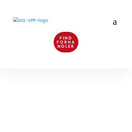
FIND
FORHA
NDLER
SOLFILM TIL PRIVATE OG
ERHVERV I KØGE