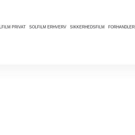
LFILM PRIVAT
SOLFILM ERHVERV
SIKKERHEDSFILM
FORHANDLER
MONTERING AF SOLFIL