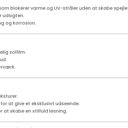
 som blokerer varme og UV-stråler uden at skabe spejlef
r udsigten.
g og korrosion.
lig solfilm.
rud.
ærværk.
eksturer.
for at give et eksklusivt udseende.
 at skabe en stilfuld løsning.