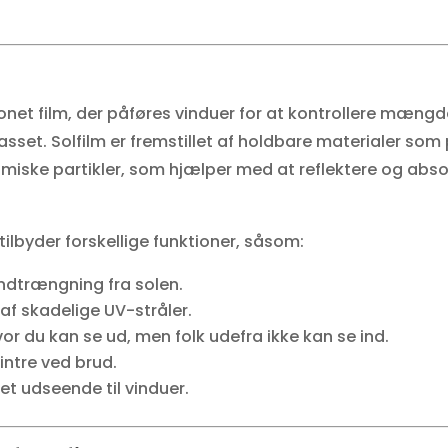
tonet film, der påføres vinduer for at kontrollere mængd
sset. Solfilm er fremstillet af holdbare materialer som
amiske partikler, som hjælper med at reflektere og abs
 tilbyder forskellige funktioner, såsom:
dtrængning fra solen.
 af skadelige UV-stråler.
or du kan se ud, men folk udefra ikke kan se ind.
lintre ved brud.
t udseende til vinduer.