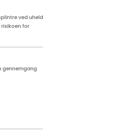
splintre ved uheld
risikoen for
r en gennemgang