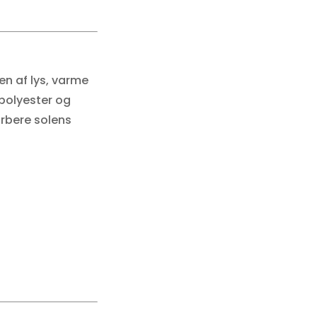
en af lys, varme
 polyester og
orbere solens