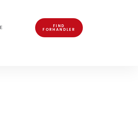
FIND
E
FORHANDLER
M