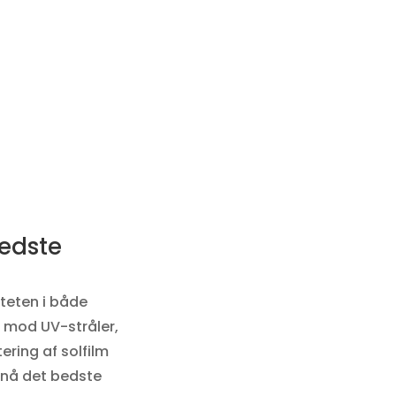
bedste
iteten i både
e mod UV-stråler,
ring af solfilm
opnå det bedste