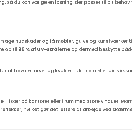
ng, så du kan vælge en løsning, der passer til dit behov
årsage hudskader og få møbler, gulve og kunstværker ti
e op til
99 % af UV-strålerne
og dermed beskytte båd
for at bevare farver og kvalitet i dit hjem eller din virk
– især på kontorer eller i rum med store vinduer. Mont
eflekser, hvilket gør det lettere at arbejde ved skærm