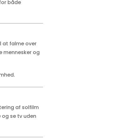
 for både
l at falme over
e mennesker og
somhed.
ering af solfilm
e og se tv uden