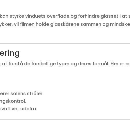
 kan styrke vinduets overflade og forhindre glasset i at 
 stykker, vil filmen holde glasskårene sammen og mindske 
tering
gt at forstå de forskellige typer og deres formål. Her e
erer solens stråler.
ingskontrol.
ivatlivet udefra.