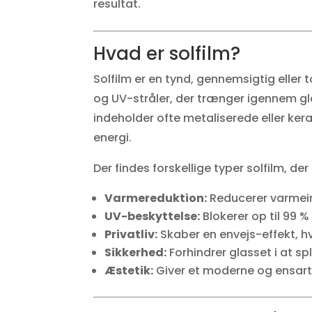
resultat.
Hvad er solfilm?
Solfilm er en tynd, gennemsigtig eller 
og UV-stråler, der trænger igennem gla
indeholder ofte metaliserede eller ker
energi.
Der findes forskellige typer solfilm, der
Varmereduktion:
Reducerer varmein
UV-beskyttelse:
Blokerer op til 99 %
Privatliv:
Skaber en envejs-effekt, hv
Sikkerhed:
Forhindrer glasset i at sp
Æstetik:
Giver et moderne og ensarte