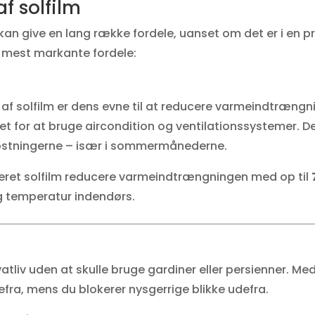
f solfilm
kan give en lang række fordele, uanset om det er i en pri
de mest markante fordele:
 af solfilm er dens evne til at reducere varmeindtrængn
t for at bruge aircondition og ventilationssystemer. Det
ostningerne – især i sommermånederne.
teret solfilm reducere varmeindtrængningen med op til
ig temperatur indendørs.
atliv uden at skulle bruge gardiner eller persienner. Med
efra, mens du blokerer nysgerrige blikke udefra.