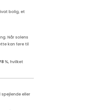
vat bolig, et
ing. Når solens
te kan føre til
78 %
, hvilket
 spejlende eller