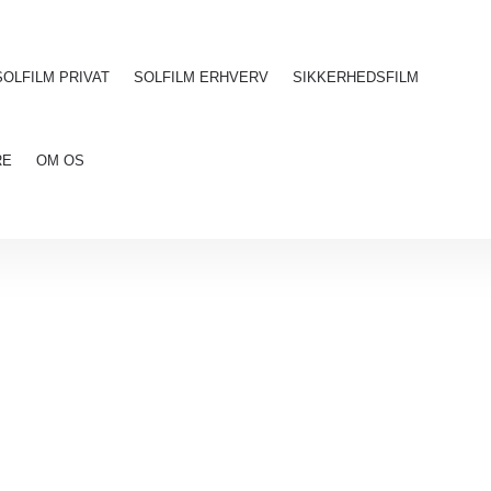
SOLFILM PRIVAT
SOLFILM ERHVERV
SIKKERHEDSFILM
RE
OM OS
LÆGNINGSFILM TIL VI