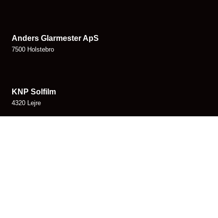
Anders Glarmester ApS
7500 Holstebro
KNP Solfilm
4320 Lejre
Glarmester Braestrup - Værksted
4130 Viby Sjælland