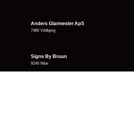
Anders Glarmester ApS
7480 Vildbjerg
Signs By Bruun
9240 Nibe
Glarmester Braestrup
4000 Roskilde
© 2026 - Vinduesfilm Prefered Partner