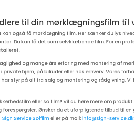
dlere til din mørklægningsfilm til
u kan også få mørklægning film. Her sænker du lys niv
 kontor. Du kan få det som selvklæbende film. For en pro
talleret.
 faglighed og mange års erfaring med montering af mørk
i private hjem, på bilruder eller hos erhverv. Vores forh
 har styr på alt fra salg og montering og rådgivning. V
ikkerhedsfilm eller solfilm? Vil du høre mere om produkt 
g forespørgsler. Ønsker du et uforpligtende tilbud til en
å
Sign Service Solfilm
eller på mail:
info@sign-service.dk