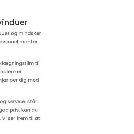
 vinduer
eauet og mindsker
fessionel montør
lægningsfilm til
andlere er
i hjælper dig med
og service, står
 god pris, kan du
. Vi ser frem til at