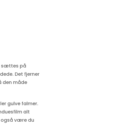
n sættes på
dede. Det fjerner
På den måde
ler gulve falmer.
nduesfilm alt
an også være du