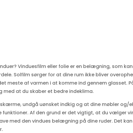
induer? Vinduesfilm eller folie er en belægning, som ka
ele. Solfilm sørger for at dine rum ikke bliver overophe
r det meste af varmen i at komme ind gennem glasset. 
g med at du skaber et bedre indeklima.
er i skærme, undgå uønsket indkig og at dine møbler og/el
 funktioner. Af den grund er det vigtigt, at du vælger vi
il have med den vindues belægning på dine ruder. Det k
r.