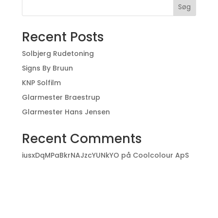
Søg
Recent Posts
Solbjerg Rudetoning
Signs By Bruun
KNP Solfilm
Glarmester Braestrup
Glarmester Hans Jensen
Recent Comments
iusxDqMPaBkrNAJzcYUNkYO
på
Coolcolour ApS