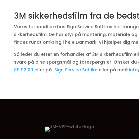
3M sikkerhedsfilm fra de beds
Vores forhandlere hos Sign Service Solfilms har mange
sikkerhedsfilm. De har styr på montering, materiale og 
findes rundt omkring i hele Danmark. Vi hjælper dig me
Så leder du efter en forhandler af 3M sikkerhedsfilm elle
svare på dine spørgsmål og forespørgsler. Ønsker du et 
89 92 00
eller på
Sign Service Solfilm
eller på mail:
info