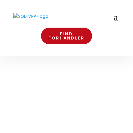
FIND
FORHANDLER
3M SIKKERHEDSFILM – DER
LEVER OP TIL
SIKKERHEDSSTANDARDERN
E